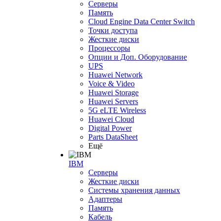
Серверы
Память
Cloud Engine Data Center Switch
Точки доступа
Жесткие диски
Процессоры
Опции и Доп. Оборудование
UPS
Huawei Network
Voice & Video
Huawei Storage
Huawei Servers
5G eLTE Wireless
Huawei Cloud
Digital Power
Parts DataSheet
Ещё
IBM
Серверы
Жесткие диски
Системы хранения данных
Адаптеры
Память
Кабель