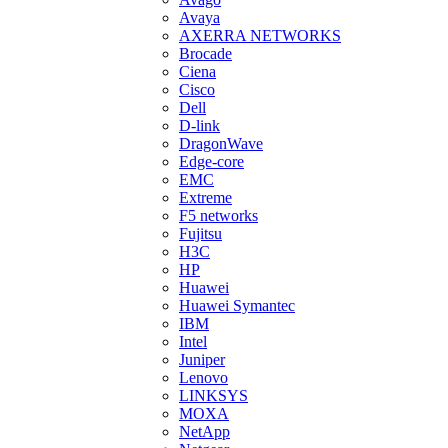
Avaya
AXERRA NETWORKS
Brocade
Ciena
Cisco
Dell
D-link
DragonWave
Edge-core
EMC
Extreme
F5 networks
Fujitsu
H3С
HP
Huawei
Huawei Symantec
IBM
Intel
Juniper
Lenovo
LINKSYS
MOXA
NetApp