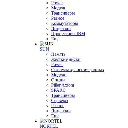
Power
Модули
Трансиверы
Разное
Коммутаторы
Лицензии
Процессоры IBM
Ещё
SUN
Память
Жесткие диски
Power
Системы хранения данных
Модули
Опции
Pillar Axiom
SPARC
Трансиверы
Серверы
Разное
Лицензии
Ещё
NORTEL