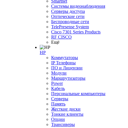
Smartnet
Системы видеонаблюдения
Серверы доступа
Оптические сети
Беспроводные сети
TelePresense System
Cisco 7301 Series Products
RF CISCO
Ещё
HP
Коммутаторы
IP Телефоны
ПО и Лицензии
Модули
Маршрутизаторы
Power
Кабель
Персональные компьютеры
Серверы
Память
Жесткие диски
Тонкие клиенты
Опции
Трансиверы