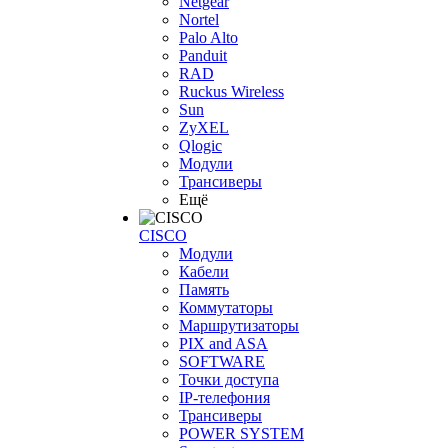
Netgear
Nortel
Palo Alto
Panduit
RAD
Ruckus Wireless
Sun
ZyXEL
Qlogic
Модули
Трансиверы
Ещё
CISCO
Модули
Кабели
Память
Коммутаторы
Маршрутизаторы
PIX and ASA
SOFTWARE
Точки доступа
IP-телефония
Трансиверы
POWER SYSTEM