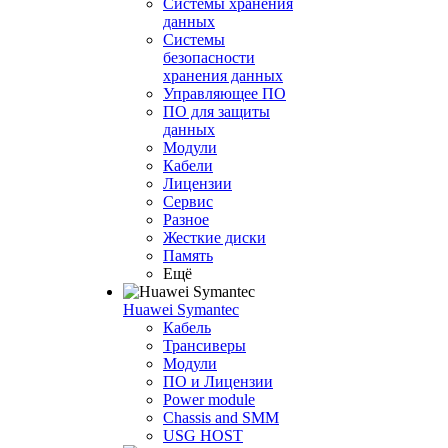
Системы хранения
данных
Системы
безопасности
хранения данных
Управляющее ПО
ПО для защиты
данных
Модули
Кабели
Лицензии
Сервис
Разное
Жесткие диски
Память
Ещё
Huawei Symantec
Кабель
Трансиверы
Модули
ПО и Лицензии
Power module
Chassis and SMM
USG HOST