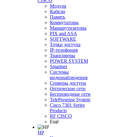
CISCO
Модули
Кабели
Память
Коммутаторы
Маршрутизаторы
PIX and ASA
SOFTWARE
Точки доступа
IP-телефония
Трансиверы
POWER SYSTEM
Smartnet
Системы
видеонаблюдения
Серверы доступа
Оптические сети
Беспроводные сети
TelePresense System
Cisco 7301 Series
Products
RF CISCO
Ещё
HP