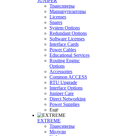
JUNIPER
Трансиверы
Маршрутизаторы
Licenses
Spares
System Options
Redundant Options
Software Licenses
Interface Cards
Power Cables
Educational Services
Routing Enginc
Options
Accessories
Common ACCESS
RTU Upgrade
Interface Options
Juniper Care
Direct Networking
Power Supplies
Ещё
EXTREME
Трансиверы
Модули