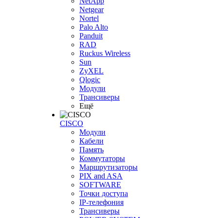
NetApp
Netgear
Nortel
Palo Alto
Panduit
RAD
Ruckus Wireless
Sun
ZyXEL
Qlogic
Модули
Трансиверы
Ещё
CISCO
Модули
Кабели
Память
Коммутаторы
Маршрутизаторы
PIX and ASA
SOFTWARE
Точки доступа
IP-телефония
Трансиверы