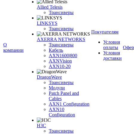
Allied Telesis
Трансиверы
LINKSYS
Трансиверы
Покупателям
AXERRA NETWORKS
Условия
О
Трансиверы
оплаты
Офер
компании
Кабель
Условия
AXN1600|800
доставки
AXNVision
AXN10-20
DragonWave
Трансиверы
Модули
Patch Panel and
Cables
AXN1 Configuration
AXN10
Configuration
H3С
Трансиверы