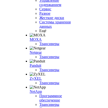
Управление
содержанием
Сервис
Разное
Жесткие диски
Системы хранения
данных
Ещё
MOXA
Трансиверы
Netgear
Трансиверы
Panduit
Трансиверы
ZyXEL
Трансиверы
NetApp
Программное
обеспечение
Трансиверы