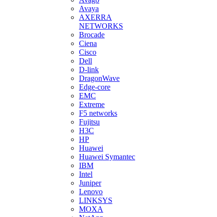
Avaya
AXERRA
NETWORKS
Brocade
Ciena
Cisco
Dell
D-link
DragonWave
Edge-core
EMC
Extreme
F5 networks
Fujitsu
H3С
HP
Huawei
Huawei Symantec
IBM
Intel
Juniper
Lenovo
LINKSYS
MOXA