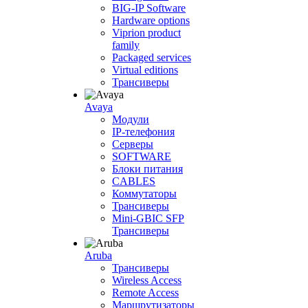
BIG-IP Software
Hardware options
Viprion product
family
Packaged services
Virtual editions
Трансиверы
Avaya
Модули
IP-телефония
Серверы
SOFTWARE
Блоки питания
CABLES
Коммутаторы
Трансиверы
Mini-GBIC SFP
Трансиверы
Aruba
Трансиверы
Wireless Access
Remote Access
Маршрутизаторы