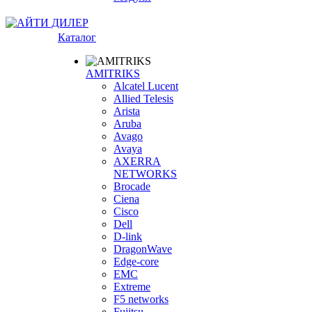
Каталог
AMITRIKS
Alcatel Lucent
Allied Telesis
Arista
Aruba
Avago
Avaya
AXERRA
NETWORKS
Brocade
Ciena
Cisco
Dell
D-link
DragonWave
Edge-core
EMC
Extreme
F5 networks
Fujitsu