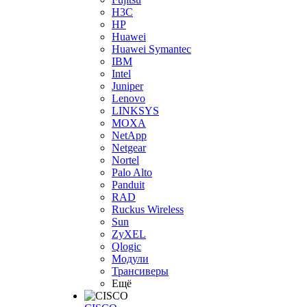
H3С
HP
Huawei
Huawei Symantec
IBM
Intel
Juniper
Lenovo
LINKSYS
MOXA
NetApp
Netgear
Nortel
Palo Alto
Panduit
RAD
Ruckus Wireless
Sun
ZyXEL
Qlogic
Модули
Трансиверы
Ещё