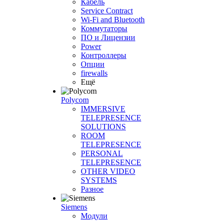
Кабель
Service Contract
Wi-Fi and Bluetooth
Коммутаторы
ПО и Лицензии
Power
Контроллеры
Опции
firewalls
Ещё
Polycom
IMMERSIVE
TELEPRESENCE
SOLUTIONS
ROOM
TELEPRESENCE
PERSONAL
TELEPRESENCE
OTHER VIDEO
SYSTEMS
Разное
Siemens
Модули