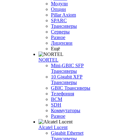
Модули
Опции
Pillar Axiom
SPARC
Трансиверы
Серверы
Разное
Лицензии
Ещё
NORTEL
Mini-GBIC SFP
Трансиверы
10 Gigabit XFP
Трансиверы
GBIC Трансиверы
Телефония
BCM
SDH
Коммутаторы
Разное
Alcatel Lucent
Gigabit Ethernet
Трансиверы