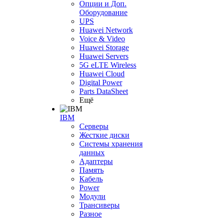
Опции и Доп.
Оборудование
UPS
Huawei Network
Voice & Video
Huawei Storage
Huawei Servers
5G eLTE Wireless
Huawei Cloud
Digital Power
Parts DataSheet
Ещё
IBM
Серверы
Жесткие диски
Системы хранения
данных
Адаптеры
Память
Кабель
Power
Модули
Трансиверы
Разное