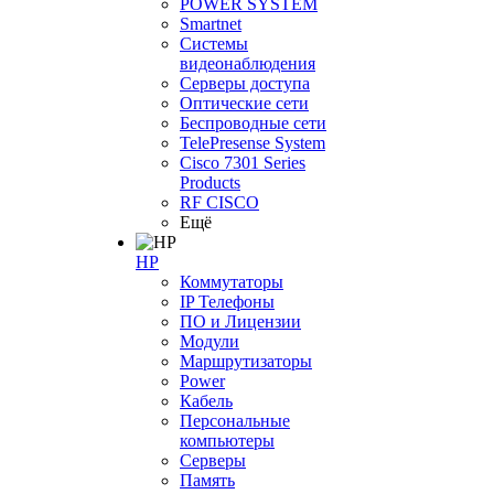
POWER SYSTEM
Smartnet
Системы
видеонаблюдения
Серверы доступа
Оптические сети
Беспроводные сети
TelePresense System
Cisco 7301 Series
Products
RF CISCO
Ещё
HP
Коммутаторы
IP Телефоны
ПО и Лицензии
Модули
Маршрутизаторы
Power
Кабель
Персональные
компьютеры
Серверы
Память