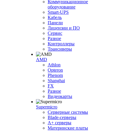
Коммуникационное
оборудование
Smart-UPS
Кабель
Панели
Лицензии и ПО
Сервис
Разное
Контроллеры
Трансиверы
AMD
Athlon
Opteron
Phenom
Shanghai
FX
Разное
Видеокарты
Supermicro
Серверные системы
Blade-серверы
A+ серверы
Материнские платы