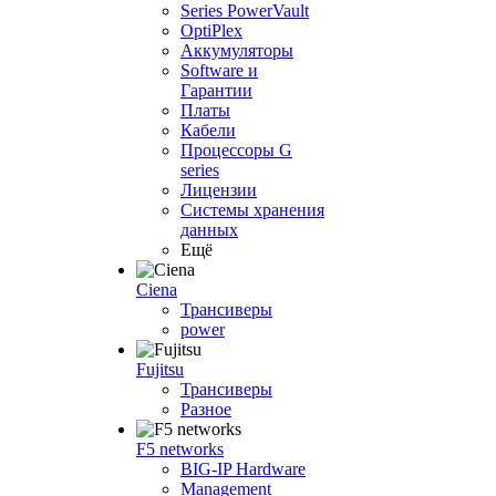
Series PowerVault
OptiPlex
Аккумуляторы
Software и
Гарантии
Платы
Кабели
Процессоры G
series
Лицензии
Системы хранения
данных
Ещё
Ciena
Трансиверы
power
Fujitsu
Трансиверы
Разное
F5 networks
BIG-IP Hardware
Management